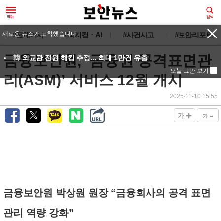
새로운 뉴스가 도착했습니다.
#전체기사
#피지컬ㆍAI
#사건사고
#보안리포트
금융보안원, ‘금융권 공격표면관
韓 외교관 전원 해킹 추정... 최대 1만건 유출
오늘 그만 보기
리(ASM)’ 서비스 12월 개시
2025-11-10 15:55
+
-
가
가
금융보안원 박상원 원장 “금융회사의 공격 표면
관리 역량 강화”