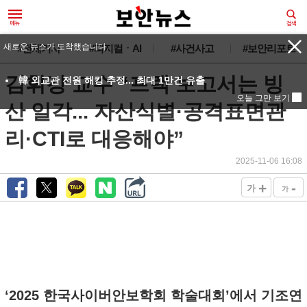
새로운 뉴스가 도착했습니다.
#전체기사
#피지컬ㆍAI
#사건사고
#보안리포트
김휘강 교수 “프랙 보고서는 빙
韓 외교관 전원 해킹 추정... 최대 1만건 유출
오늘 그만 보기
산 일각... 자산식별·공격표면관
리·CTI로 대응해야”
2025-11-06 16:08
+
-
가
가
‘2025 한국사이버안보학회 학술대회’에서 기조연