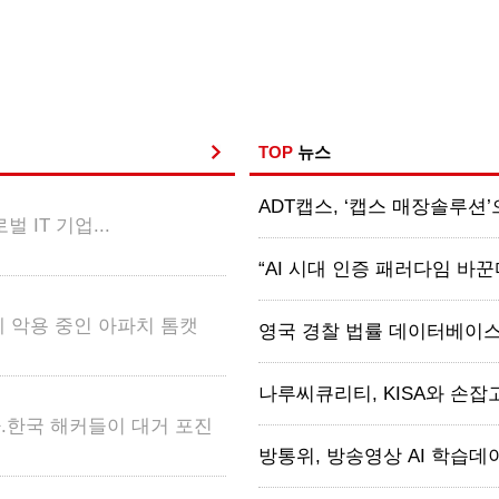
TOP
뉴스
ADT캡스, ‘캡스 매장솔루션’
벌 IT 기업...
“AI 시대 인증 패러다임 바꾼다
 악용 중인 아파치 톰캣
영국 경찰 법률 데이터베이스 해
나루씨큐리티, KISA와 손잡고
.한국 해커들이 대거 포진
방통위, 방송영상 AI 학습데이터