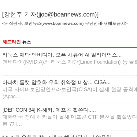
[강현주 기자(
jjoo@boannews.com
)]
<저작권자: 보안뉴스(
www.boannews.com
) 무단전재-재배포금지>
헤드라인
뉴스
리눅스 재단·엔비디아, 오픈 시큐어 AI 얼라이언스...
엔비디아(NVIDIA)와 리눅스 재단(Linux Foundation) 등 글로
아파치 톰캣 암호화 우회 취약점 비상... CISA...
미국 사이버보안및인프라보안국(CISA)이 실제 현장 공격에
(Apac...
[DEF CON 34] K-해커, 데프콘 휩쓴다.....
대한민국 정예 해커들이 올해 데프콘 CTF 본선을 휩쓸었다
된 7개...