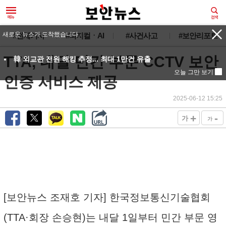
새로운 뉴스가 도착했습니다.
#전체기사
#피지컬ㆍAI
#사건사고
#보안리포트
TTA, 내달 민간 부문 CCTV 보안
韓 외교관 전원 해킹 추정... 최대 1만건 유출
오늘 그만 보기
인증 서비스 제공
2025-06-12 15:25
+
-
가
가
[보안뉴스 조재호 기자] 한국정보통신기술협회
(TTA·회장 손승현)는 내달 1일부터 민간 부문 영