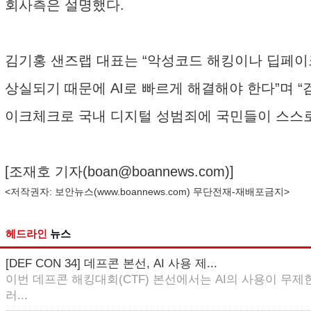
회사측은 설명했다.
김기홍 샌즈랩 대표는 “악성코드 해킹이나 딥페이
상실되기 때문에 AI로 빠르게 해결해야 한다”며 
이크체크로 국내 디지털 성범죄에 국민들이 스스로
[조재호 기자(
boan@boannews.com
)]
<저작권자: 보안뉴스(
www.boannews.com
) 무단전재-재배포금지>
헤드라인
뉴스
[DEF CON 34] 데프콘 본선, AI 사용 제...
이번 데프콘 해킹대회(CTF) 본선에서는 AI의 사용이 무제한
러...