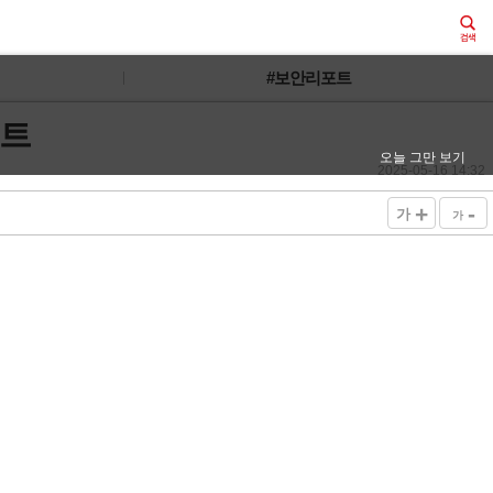
#보안리포트
이트
오늘 그만 보기
2025-05-16 14:32
+
-
가
가