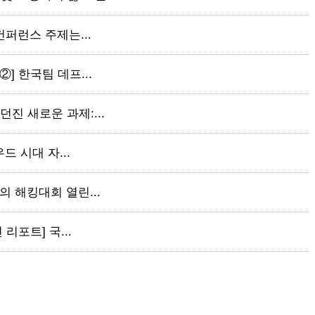
 컨퍼런스 주제는...
②] 한국팀 데프...
던진 새로운 과제:...
우드 시대 자...
만의 해킹대회 열린...
 리포트] 국...