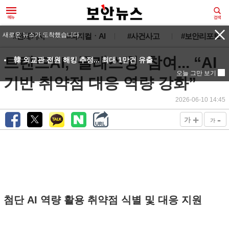
새로운 뉴스가 도착했습니다.
#전체기사
#피지컬ㆍAI
#사건사고
#보안리포트
트렌드AI, ‘글래스윙’ 참여... “AI
韓 외교관 전원 해킹 추정... 최대 1만건 유출
오늘 그만 보기
기반 취약점 대응 역량 강화”
2026-06-10 14:45
+
-
가
가
첨단 AI 역량 활용 취약점 식별 및 대응 지원