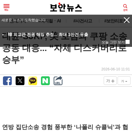
새로운 뉴스가 도착했습니다.
#전체기사
#피지컬ㆍAI
#사건사고
#보안리포트
대륜-SJKP, 美 로펌과 쿠팡 소송
韓 외교관 전원 해킹 추정... 최대 1만건 유출
오늘 그만 보기
공동 대응... “자체 디스커버리로
승부”
2026-06-10 11:01
+
-
가
가
연방 집단소송 경험 풍부한 ‘나폴리 슈콜닉’과 협