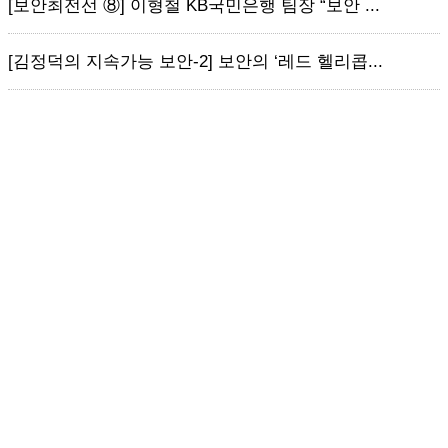
[보안최전선 ⑧] 이형철 KB국민은행 팀장 “보안 ...
[김정덕의 지속가능 보안-2] 보안의 ‘레드 헬리콥...