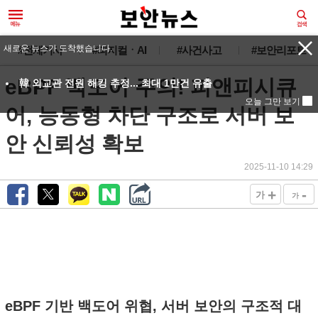
새로운 뉴스가 도착했습니다.
#전체기사
#피지컬ㆍAI
#사건사고
#보안리포트
eBPF 백도어 주의! 피앤피시큐
韓 외교관 전원 해킹 추정... 최대 1만건 유출
오늘 그만 보기
어, 능동형 차단 구조로 서버 보
안 신뢰성 확보
2025-11-10 14:29
+
-
가
가
eBPF 기반 백도어 위협, 서버 보안의 구조적 대