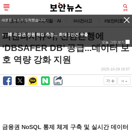
새로운 뉴스가 도착했습니다.
#전체기사
#피지컬ㆍAI
#사건사고
#보안리포트
피앤피시큐어, 신한은행에
韓 외교관 전원 해킹 추정... 최대 1만건 유출
오늘 그만 보기
‘DBSAFER DB’ 공급...데이터 보
호 역량 강화 지원
2025-10-29 16:57
+
-
가
가
금융권 NoSQL 통제 체계 구축 및 실시간 데이터