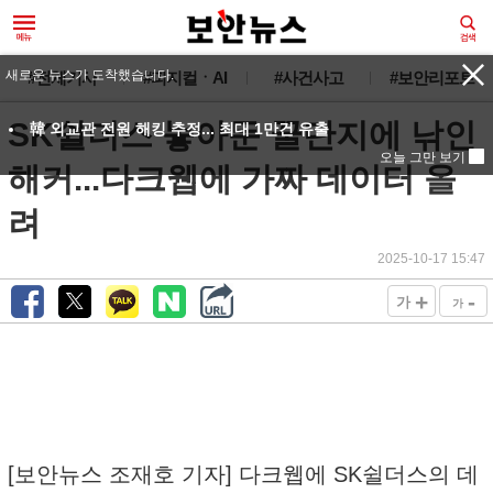
새로운 뉴스가 도착했습니다.
#전체기사
#피지컬ㆍAI
#사건사고
#보안리포트
SK쉴더스 놓아둔 꿀단지에 낚인
韓 외교관 전원 해킹 추정... 최대 1만건 유출
오늘 그만 보기
해커...다크웹에 가짜 데이터 올
려
2025-10-17 15:47
+
-
가
가
[보안뉴스 조재호 기자] 다크웹에 SK쉴더스의 데