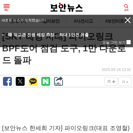
새로운 뉴스가 도착했습니다.
#전체기사
#물리보안
#사건사고
#보안리포트
[SKT 해킹 사태] 파이오링크
韓 외교관 전원 해킹 추정... 최대 1만건 유출
오늘 그만 보기
BPF도어 점검 도구, 1만 다운로
드 돌파
2025-05-16 13:32
+
-
가
가
[보안뉴스 한세희 기자] 파이오링크(대표 조영철)