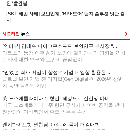
안 ‘빨간불’
[SKT 해킹 사태] 보안업계, ‘BPF도어’ 탐지 솔루션 잇단 출
시
헤드라인
뉴스
[인터뷰] 김태수 마이크로소프트 보안연구 부사장 “...
미토스의 등장 이후 AI가 보안에 얼마만큼의 영향을 끼치
는지에 대한 연구와 고민이 끊임없이...
“믿었던 회사 메일이 함정?” 기업 메일함 활용한 ...
글로벌 보안 기업 젠 디지털(Gen Digital)이 2026년 상반
기 동안 탈취된 기업 ...
美 노스캐롤라이나주 항만, 해킹으로 전산망 마비.....
미국 노스캐롤라이나주 항만 공사가 사이버 공격을 받아
전산망이 마비되면서 주요 업무를 수동...
엔키화이트햇 연합팀 ‘0x4b52’ 국제 해킹대회 ...