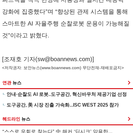
강화에 집중했다”며 “향상된 관제 시스템을 통해
스마트한 AI 자율주행 순찰로봇 운용이 가능해질
것”이라고 밝혔다.
[조재호 기자(
sw@boannews.com
)]
<저작권자: 보안뉴스(
www.boannews.com
) 무단전재-재배포금지>
연관
뉴스
안내·순찰도 AI 로봇..도구공간, 혁신바우처 제공기업 선정
도구공간, 美 시장 진출 가속화...ISC WEST 2025 참가
헤드라인
뉴스
“스스로 우회로 찾는다” 中 해커 ‘딥시크’ 악용한...