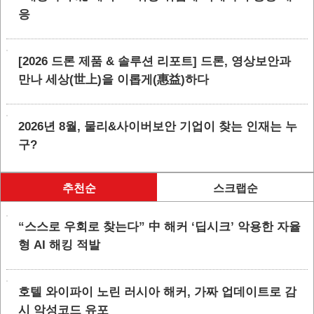
응
[2026 드론 제품 & 솔루션 리포트] 드론, 영상보안과
만나 세상(世上)을 이롭게(惠益)하다
2026년 8월, 물리&사이버보안 기업이 찾는 인재는 누
구?
추천순
스크랩순
“스스로 우회로 찾는다” 中 해커 ‘딥시크’ 악용한 자율
형 AI 해킹 적발
호텔 와이파이 노린 러시아 해커, 가짜 업데이트로 감
시 악성코드 유포