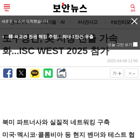
새로운 뉴스가 도착했습니다.
#전체기사
#피지컬ㆍAI
#사건사고
#보안리포트
도구공간, 美 시장 진출 가속
韓 외교관 전원 해킹 추정... 최대 1만건 유출
오늘 그만 보기
화...ISC WEST 2025 참가
2025-04-09 12:50
+
-
가
가
북미 파트너사와 실질적 네트워킹 구축
미국·멕시코·콜롬비아 등 현지 벤더와 테스트 협