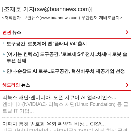
[조재호 기자(
sw@boannews.com
)]
<저작권자: 보안뉴스(
www.boannews.com
) 무단전재-재배포금지>
연관
뉴스
도구공간, 로봇제어 앱 ‘플래너 V4’ 출시
[여기는 킨텍스] 도구공간, ‘로브제 S4’ 전시..차세대 로봇 솔
루션 선봬
안내·순찰도 AI 로봇..도구공간, 혁신바우처 제공기업 선정
헤드라인
뉴스
리눅스 재단·엔비디아, 오픈 시큐어 AI 얼라이언스...
엔비디아(NVIDIA)와 리눅스 재단(Linux Foundation) 등 글
로벌 IT 기업...
아파치 톰캣 암호화 우회 취약점 비상... CISA...
미국 사이버보안및인프라보안국(CISA)이 실제 현장 공격