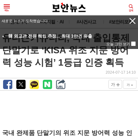
새로운 뉴스가 도착했습니다.
#전체기사
#피지컬ㆍAI
#사건사고
#보안리포트
유니온커뮤니티, 국내 출입통제
韓 외교관 전원 해킹 추정... 최대 1만건 유출
오늘 그만 보기
단말기로 ‘KISA 위조 지문 방어
력 성능 시험’ 1등급 인증 획득
2024-07-17 14:10
+
-
가
가
국내 완제품 단말기의 위조 지문 방어력 성능 인