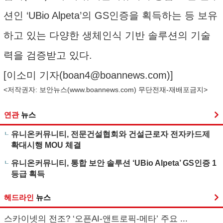
션인 ‘UBio Alpeta’의 GS인증을 획득하는 등 보유
하고 있는 다양한 생체인식 기반 솔루션의 기술
력을 검증받고 있다.
[이소미 기자(
boan4@boannews.com
)]
<저작권자: 보안뉴스(
www.boannews.com
) 무단전재-재배포금지>
연관
뉴스
유니온커뮤니티, 전문건설협회와 건설근로자 전자카드제
확대시행 MOU 체결
유니온커뮤니티, 통합 보안 솔루션 ‘UBio Alpeta’ GS인증 1
등급 획득
헤드라인
뉴스
스카이넷의 전조? ‘오픈AI-앤트로픽-메타’ 주요 ...