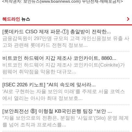
<저작권자: 보안뉴스(
www.boannews.com
) 무단전재-재배포금지>
헤드라인
뉴스
[롯데카드 CISO 제재 파문-①] 총알받이 전락한...
금융감독원이 297만명 규모의 고객 개인신용정보 유출 사
고와 관련해 롯데카드 전현직 정보보...
비트코인 하드웨어 지갑 제조사 코인카이트, 8860...
비트코인 하드웨어 지갑 제조사 코인카이트(Coinkite)가
펌웨어 취약점을 악용한 대규모...
[ISEC 2026 키노트] “AI의 속도에 맞서라...
‘AI로 구현하는 자율 보안의 미래’를 주제로 서울 코엑스
에서 열리는 아시아 최대 정보보호...
[보안최전선 ⑧] 이형철 KB국민은행 팀장 “보안 ...
“자율 보안으로의 전환은, 분절된 ‘사일로’(Silo) 운영 체계
를 넘어 조직과 프로세스를...