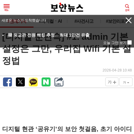
새로운 뉴스가 도착했습니다.
#전체기사
#피지컬ㆍAI
#사건사고
#보안리포트
[디지털 문단속] #1. admin 기본
韓 외교관 전원 해킹 추정... 최대 1만건 유출
오늘 그만 보기
설정은 그만, 우리집 Wifi 기본 설
정법
2026-04-28 10:48
+
-
가
가
디지털 현관 ‘공유기’의 보안 첫걸음, 초기 아이디