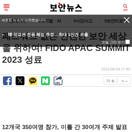
새로운 뉴스가 도착했습니다.
#전체기사
#피지컬ㆍAI
#사건사고
#보안리포트
패스워드 없는 안전한 보안 세상
韓 외교관 전원 해킹 추정... 최대 1만건 유출
오늘 그만 보기
을 위하여! FIDO APAC SUMMIT
2023 성료
2023-09-04 17:40
+
-
가
가
12개국 350여명 참가, 이틀 간 30여개 주제 발표