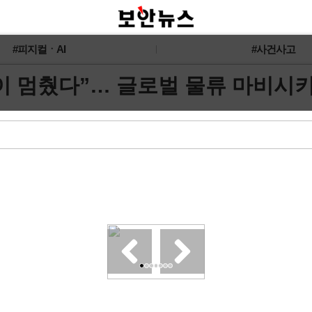
#피지컬ㆍAI
#사건사고
이 멈췄다”… 글로벌 물류 마비시키