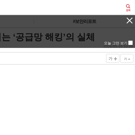
#보안리포트
는 ‘공급망 해킹’의 실체
오늘 그만 보기
2026-05-15 10:26
+
-
가
가