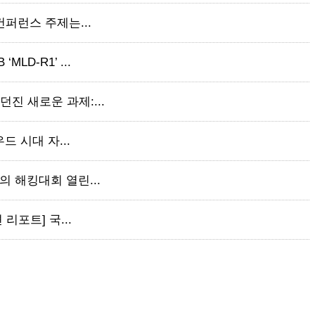
 컨퍼런스 주제는...
LD-R1’ ...
던진 새로운 과제:...
우드 시대 자...
만의 해킹대회 열린...
 리포트] 국...