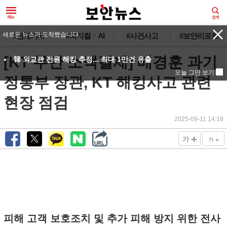
새로운 뉴스가 도착했습니다.
#전체기사
#피지컬ㆍAI
#사건사고
#보안리포트
[KT 무단 소액결제] 배경훈 과기
韓 외교관 전원 해킹 추정... 최대 1만건 유출
오늘 그만 보기
정통부 장관, KT 해킹사고 관련
현장 점검
2025-09-11 14:18
+
-
가
가
피해 고객 보호조치 및 추가 피해 방지 위한 전사