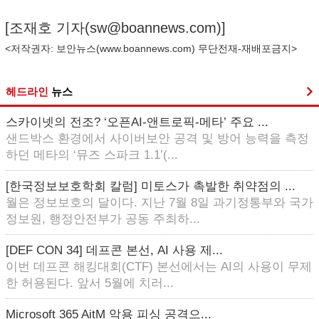
[조재호 기자(
sw@boannews.com
)]
<저작권자: 보안뉴스(
www.boannews.com
) 무단전재-재배포금지>
헤드라인
뉴스
스카이넷의 전조? ‘오픈AI-앤트로픽-메타’ 주요 ...
샌드박스 환경에서 사이버보안 공격 및 방어 능력을 측정
하던 메타의 ‘뮤즈 스파크 1.1’(...
[한국정보보호학회 칼럼] 미토스가 촉발한 취약점의 ...
월은 정보보호의 달이다. 지난 7월 8일 과기정통부와 국가
정보원, 행정안전부가 공동 주최하...
[DEF CON 34] 데프콘 본선, AI 사용 제...
이번 데프콘 해킹대회(CTF) 본선에서는 AI의 사용이 무제
한 허용된다. 앞서 5월에 치러...
Microsoft 365 AitM 악용 피싱 공격으...