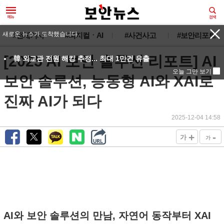
새로운 뉴스가 도착했습니다.
#전체기사
#피지컬ㆍAI
#사건사고
#보안리포트
[2025 AI 보안 솔루션 리포트] AI
韓 외교관 전원 해킹 추정... 최대 1만건 유출
오늘 그만 보기
보안 솔루션, 능동형 AI와 XAI로
진짜 AI가 되다
2025-12-04 14:58
+
-
가
가
AI와 보안 솔루션의 만남, 자연어 동작부터 XAI