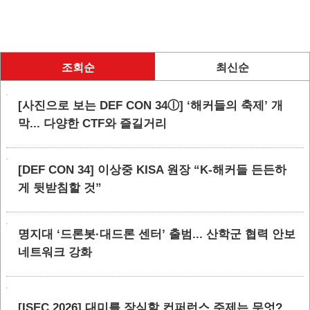
조회순
최신순
[사진으로 보는 DEF CON 34ⓛ] ‘해커들의 축제’ 개
막... 다양한 CTF와 즐길거리
[DEF CON 34] 이상중 KISA 원장 “K-해커들 든든하
게 뒷받침할 것”
명지대 ‘드론봇·대드론 센터’ 출범... 산학군 협력 안보
네트워크 강화
[ISEC 2026] 대미를 장식할 컨퍼런스 주제는 무엇?