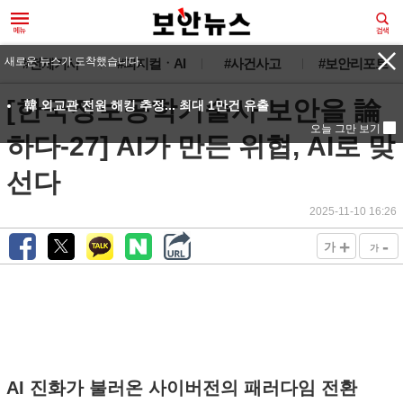
새로운 뉴스가 도착했습니다.
#전체기사
#피지컬ㆍAI
#사건사고
#보안리포트
[한국정보공학기술사 보안을 論
韓 외교관 전원 해킹 추정... 최대 1만건 유출
오늘 그만 보기
하다-27] AI가 만든 위협, AI로 맞
선다
2025-11-10 16:26
+
-
가
가
AI 진화가 불러온 사이버전의 패러다임 전환