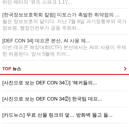
하던 메타의 ‘뮤즈 스파크 1.1’(...
[한국정보보호학회 칼럼] 미토스가 촉발한 취약점의 ...
월은 정보보호의 달이다. 지난 7월 8일 과기정통부와 국가
정보원, 행정안전부가 공동 주최하...
[DEF CON 34] 데프콘 본선, AI 사용 제...
이번 데프콘 해킹대회(CTF) 본선에서는 AI의 사용이 무제
한 허용된다. 앞서 5월에 치러...
TOP
뉴스
[사진으로 보는 DEF CON 34ⓛ] ‘해커들의...
[사진으로 보는 DEF CON 34②] 한국팀 데프...
[카드뉴스] 무료 선물 링크의 덫… 방화벽 뚫고 들...