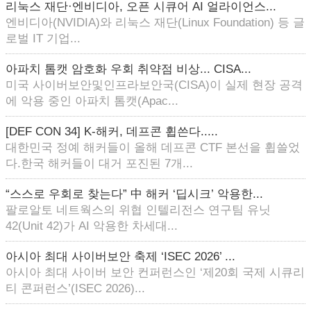
리눅스 재단·엔비디아, 오픈 시큐어 AI 얼라이언스...
엔비디아(NVIDIA)와 리눅스 재단(Linux Foundation) 등 글
로벌 IT 기업...
아파치 톰캣 암호화 우회 취약점 비상... CISA...
미국 사이버보안및인프라보안국(CISA)이 실제 현장 공격
에 악용 중인 아파치 톰캣(Apac...
[DEF CON 34] K-해커, 데프콘 휩쓴다.....
대한민국 정예 해커들이 올해 데프콘 CTF 본선을 휩쓸었
다.한국 해커들이 대거 포진된 7개...
“스스로 우회로 찾는다” 中 해커 ‘딥시크’ 악용한...
팔로알토 네트웍스의 위협 인텔리전스 연구팀 유닛
42(Unit 42)가 AI 악용한 차세대...
아시아 최대 사이버보안 축제 ‘ISEC 2026’ ...
아시아 최대 사이버 보안 컨퍼런스인 ‘제20회 국제 시큐리
티 콘퍼런스’(ISEC 2026)...