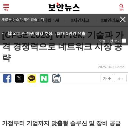
새로운 뉴스가 도착했습니다.
#전체기사
#피지컬ㆍAI
#사건사고
#보안리포트
[CPSE 2025] Wi-Tek, 기술과 가
韓 외교관 전원 해킹 추정... 최대 1만건 유출
오늘 그만 보기
격 경쟁력으로 네트워크 시장 공
략
2025-10-31 22:21
+
-
가
가
가정부터 기업까지 맞춤형 솔루션 및 장비 공급