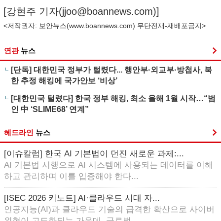
[강현주 기자(
jjoo@boannews.com
)]
<저작권자: 보안뉴스(
www.boannews.com
) 무단전재-재배포금지>
연관
뉴스
[단독] 대한민국 정부가 털렸다... 행안부·외교부·방첩사, 북
한 추정 해킹에 국가안보 ‘비상’
[대한민국 털렸다] 한국 정부 해킹, 최소 올해 1월 시작…“범
인 中 ‘SLIME68’ 연계”
헤드라인
뉴스
[이슈칼럼] 한국 AI 기본법이 던진 새로운 과제:...
AI 기본법 시행으로 AI 시스템에 사용되는 데이터를 이해
하고 관리하며 이를 입증해야 한다...
[ISEC 2026 키노트] AI·클라우드 시대 자...
인공지능(AI)과 클라우드 기술의 급격한 확산으로 사이버
위협이 고도화되는 가운데, 글로벌...