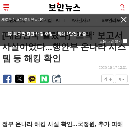
새로운 뉴스가 도착했습니다.
#전체기사
#피지컬ㆍAI
#사건사고
#보안리포트
[대한민국 털렸다] ‘프랙’ 보고서
韓 외교관 전원 해킹 추정... 최대 1만건 유출
오늘 그만 보기
사실이었다...행안부 온나라 시스
템 등 해킹 확인
2025-10-17 13:31
+
-
가
가
정부 온나라 해킹 사실 확인...국정원, 추가 피해