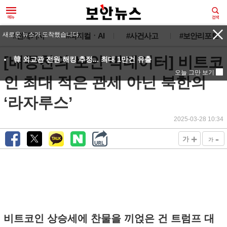
새로운 뉴스가 도착했습니다.
#전체기사
#피지컬ㆍAI
#사건사고
#보안리포트
[배종찬의 보안 빅데이터] 비트코
韓 외교관 전원 해킹 추정... 최대 1만건 유출
오늘 그만 보기
인 최대 적은 관세 아닌 북한의
‘라자루스’
2025-03-28 10:34
+
-
가
가
비트코인 상승세에 찬물을 끼얹은 건 트럼프 대