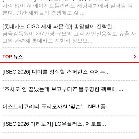
사람 없이 AI 에이전트들끼리도 해킹대회에서 실력을 겨
룬다. 인간 해커들의 경쟁에도 AI ...
[롯데카드 CISO 제재 파문-①] 총알받이 전락한...
금융감독원이 297만명 규모의 고객 개인신용정보 유출 사
고와 관련해 롯데카드 전현직 정보보...
TOP
뉴스
[ISEC 2026] 대미를 장식할 컨퍼런스 주제는...
“조사도 안 끝났는데 보고부터?” 불투명한 팩트에 ...
이스트시큐리티-퓨리오사AI ‘맞손’... NPU 품...
[ISEC 2026 미리보기] LG유플러스, 제로트...