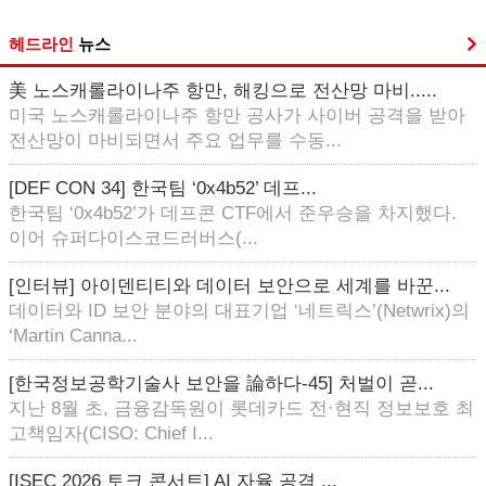
헤드라인
뉴스
美 노스캐롤라이나주 항만, 해킹으로 전산망 마비.....
미국 노스캐롤라이나주 항만 공사가 사이버 공격을 받아
전산망이 마비되면서 주요 업무를 수동...
[DEF CON 34] 한국팀 ‘0x4b52’ 데프...
한국팀 ‘0x4b52’가 데프콘 CTF에서 준우승을 차지했다.
이어 슈퍼다이스코드러버스(...
[인터뷰] 아이덴티티와 데이터 보안으로 세계를 바꾼...
데이터와 ID 보안 분야의 대표기업 ‘네트릭스’(Netwrix)의
‘Martin Canna...
[한국정보공학기술사 보안을 論하다-45] 처벌이 곧...
지난 8월 초, 금융감독원이 롯데카드 전·현직 정보보호 최
고책임자(CISO: Chief I...
[ISEC 2026 토크 콘서트] AI 자율 공격 ...