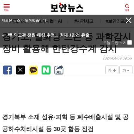
새로운 뉴스가 도착했습니다.
#전체기사
#피지컬ㆍAI
#사건사고
#보안리포트
경기도, 열화상·드론 등 과학감시
韓 외교관 전원 해킹 추정... 최대 1만건 유출
오늘 그만 보기
장비 활용해 한탄강수계 감시
2024-04-09 09:56
+
-
가
가
경기북부 소재 섬유·피혁 등 폐수배출시설 및 공
공하수처리시설 등 30곳 합동 점검