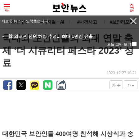
새로운 뉴스가 도착했습니다.
#전체기사
#피지컬ㆍAI
#사건사고
#보안리포트
국내외 보안인들의 최대 연말 축
韓 외교관 전원 해킹 추정... 최대 1만건 유출
오늘 그만 보기
제 ‘더 시큐리티 페스타 2023’ 성
료
2023-12-27 10:21
+
-
가
가
대한민국 보안인들 400여명 참석해 시상식과 송