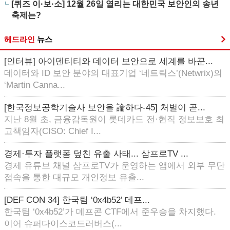
[퀴즈 이·보·소] 12월 26일 열리는 대한민국 보안인의 송년
축제는?
헤드라인
뉴스
[인터뷰] 아이덴티티와 데이터 보안으로 세계를 바꾼...
데이터와 ID 보안 분야의 대표기업 ‘네트릭스’(Netwrix)의
‘Martin Canna...
[한국정보공학기술사 보안을 論하다-45] 처벌이 곧...
지난 8월 초, 금융감독원이 롯데카드 전·현직 정보보호 최
고책임자(CISO: Chief I...
경제·투자 플랫폼 덮친 유출 사태... 삼프로TV ...
경제 유튜브 채널 삼프로TV가 운영하는 앱에서 외부 무단
접속을 통한 대규모 개인정보 유출...
[DEF CON 34] 한국팀 ‘0x4b52’ 데프...
한국팀 ‘0x4b52’가 데프콘 CTF에서 준우승을 차지했다.
이어 슈퍼다이스코드러버스(...