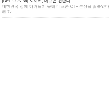
[DEF CON 34] K-해커, 데프콘 휩쓴다.....
대한민국 정예 해커들이 올해 데프콘 CTF 본선을 휩쓸었다
된 7개...