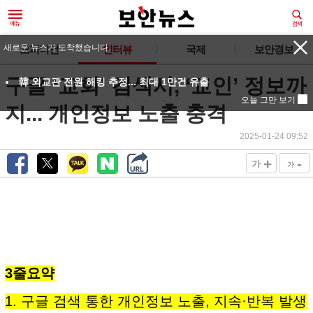
새로운 뉴스가 도착했습니다.
오피니언
인터뷰
국제
보안경보
구글 ‘교회’ 검색시, ‘교인’ 정보까
韓 외교관 전원 해킹 추정... 최대 1만건 유출
오늘 그만 보기
지... 개인정보 노출 충격
2025-01-24 09:52
+
-
가
가
3줄요약
1. 구글 검색 통한 개인정보 노출, 지속·반복 발생