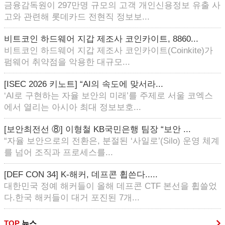
금융감독원이 297만명 규모의 고객 개인신용정보 유출 사
고와 관련해 롯데카드 전현직 정보보...
비트코인 하드웨어 지갑 제조사 코인카이트, 8860...
비트코인 하드웨어 지갑 제조사 코인카이트(Coinkite)가
펌웨어 취약점을 악용한 대규모...
[ISEC 2026 키노트] “AI의 속도에 맞서라...
‘AI로 구현하는 자율 보안의 미래’를 주제로 서울 코엑스
에서 열리는 아시아 최대 정보보호...
[보안최전선 ⑧] 이형철 KB국민은행 팀장 “보안 ...
“자율 보안으로의 전환은, 분절된 ‘사일로’(Silo) 운영 체계
를 넘어 조직과 프로세스를...
[DEF CON 34] K-해커, 데프콘 휩쓴다.....
대한민국 정예 해커들이 올해 데프콘 CTF 본선을 휩쓸었
다.한국 해커들이 대거 포진된 7개...
TOP
뉴스