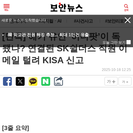
새로운 뉴스가 도착했습니다.
#전체기사
#피지컬ㆍAI
#사건사고
#보안리포트
[단독] 해커 유인 ‘허니팟’이 독
韓 외교관 전원 해킹 추정... 최대 1만건 유출
오늘 그만 보기
됐나? 연결된 SK쉴더스 직원 이
메일 털려 KISA 신고
2025-10-18 12:25
+
-
가
가
[3줄 요약]