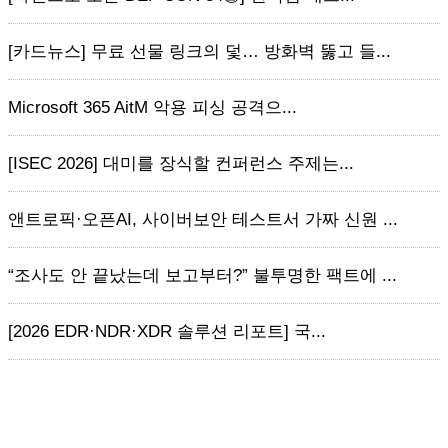
[카드뉴스] 무료 선물 링크의 덫… 방화벽 뚫고 들...
Microsoft 365 AitM 악용 피싱 공격으...
[ISEC 2026] 대미를 장식할 컨퍼런스 주제는...
앤트로픽·오픈AI, 사이버보안 테스트서 가짜 신원 ...
“조사도 안 끝났는데 보고부터?” 불투명한 팩트에 ...
[2026 EDR·NDR·XDR 솔루션 리포트] 국...