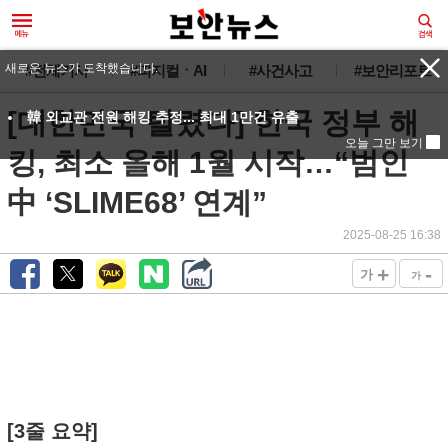
새로운 뉴스가 도착했습니다.
#전체기사
#피지컬ㆍAI
#사건사고
#보안리포트
[대한민국 털렸다] 한국 정부 해
韓 외교관 전원 해킹 추정... 최대 1만건 유출
오늘 그만 보기
킹, 최소 올해 1월 시작…“범인
中 ‘SLIME68’ 연계”
2025-08-25 16:38
+
-
가
가
[3줄 요약]