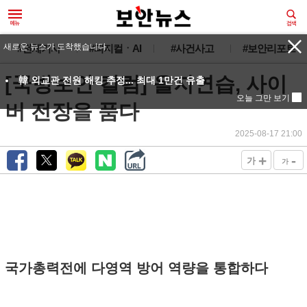
새로운 뉴스가 도착했습니다.
#전체기사
#피지컬ㆍAI
#사건사고
#보안리포트
[국방보안 칼럼] 을지연습, 사이
韓 외교관 전원 해킹 추정... 최대 1만건 유출
오늘 그만 보기
버 전장을 품다
2025-08-17 21:00
+
-
가
가
국가총력전에 다영역 방어 역량을 통합하다