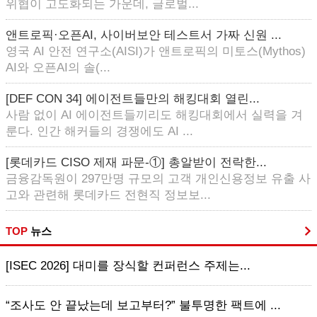
위협이 고도화되는 가운데, 글로벌...
앤트로픽·오픈AI, 사이버보안 테스트서 가짜 신원 ...
영국 AI 안전 연구소(AISI)가 앤트로픽의 미토스(Mythos)
AI와 오픈AI의 솔(...
[DEF CON 34] 에이전트들만의 해킹대회 열린...
사람 없이 AI 에이전트들끼리도 해킹대회에서 실력을 겨
룬다. 인간 해커들의 경쟁에도 AI ...
[롯데카드 CISO 제재 파문-①] 총알받이 전락한...
금융감독원이 297만명 규모의 고객 개인신용정보 유출 사
고와 관련해 롯데카드 전현직 정보보...
TOP
뉴스
[ISEC 2026] 대미를 장식할 컨퍼런스 주제는...
“조사도 안 끝났는데 보고부터?” 불투명한 팩트에 ...