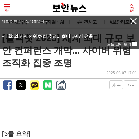
새로운 뉴스가 도착했습니다.
#전체기사
#피지컬ㆍAI
#사건사고
#보안리포트
[블랙햇 2025] 세계 최대 규모 보
韓 외교관 전원 해킹 추정... 최대 1만건 유출
오늘 그만 보기
안 컨퍼런스 개막... 사이버 위협
조직화 집중 조명
2025-08-07 17:01
+
-
가
가
[3줄 요약]