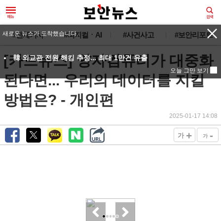
새로운 뉴스가 도착했습니다.
#전체기사
#피지컬ㆍAI
#사건사고
#보안리포트
[카드뉴스] 양자컴퓨터가 대중화
韓 외교관 전원 해킹 추정... 최대 1만건 유출
오늘 그만 보기
된다면... 우리의 데이터를 지킬
방법은? - 개인편
2025-01-17 14:08
+
-
가
가