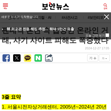
새로운 뉴스가 도착했습니다.
#전체기사
#피지컬ㆍAI
#사건사고
#보안리포트
팬데믹 혼란 속 급증한 온라인 거
韓 외교관 전원 해킹 추정... 최대 1만건 유출
오늘 그만 보기
래, 사기 사이트 피해도 폭증했다
2024-12-27 17:05
+
-
가
가
3줄 요약
1. 서울시전자상거래센터, 2005년~2024년 20년