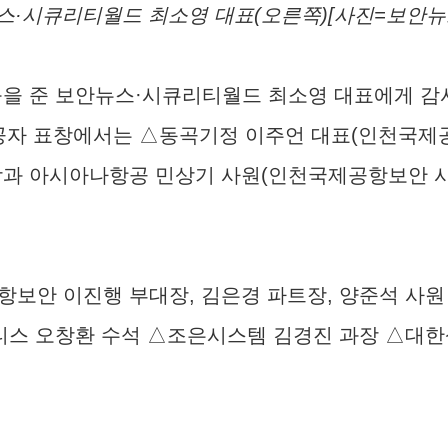
스·시큐리티월드 최소영 대표(오른쪽)[사진=보안뉴
움을 준 보안뉴스·시큐리티월드 최소영 대표에게 감
유공자 표창에서는 △동곡기정 이주언 대표(인천국제
장과 아시아나항공 민상기 사원(인천국제공항보안 사
안 이진행 부대장, 김은경 파트장, 양준석 사원 
티스 오창환 수석 △조은시스템 김경진 과장 △대한