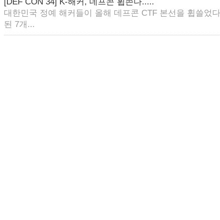
[DEF CON 34] K-해커, 데프콘 휩쓴다.....
대한민국 정예 해커들이 올해 데프콘 CTF 본선을 휩쓸었다
된 7개...