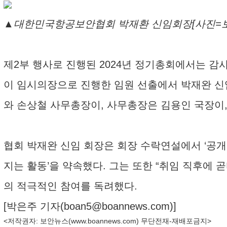
▲대한민국항공보안협회 박재환 신임회장[사진=
제2부 행사로 진행된 2024년 정기총회에서는 감
이 임시의장으로 진행한 임원 선출에서 박재완 신
와 손상철 사무총장이, 사무총장은 김용인 국장이, 
협회 박재완 신임 회장은 회장 수락연설에서 ‘공개
지는 활동’을 약속했다. 그는 또한 “취임 직후에
의 적극적인 참여를 독려했다.
[박은주 기자(
boan5@boannews.com
)]
<저작권자: 보안뉴스(
www.boannews.com
) 무단전재-재배포금지>