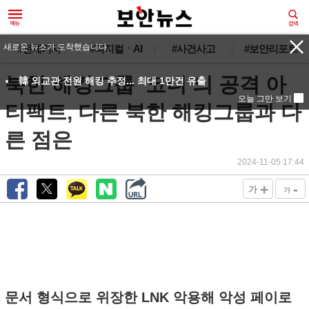
새로운 뉴스가 도착했습니다.
#전체기사
#피지컬ㆍAI
#사건사고
#보안리포트
북한 해킹그룹 ‘코니’의 공격 아
韓 외교관 전원 해킹 추정... 최대 1만건 유출
오늘 그만 보기
티팩트, 다른 북한 해킹그룹과 다
른 점은
2024-11-05 17:44
+
-
가
가
문서 형식으로 위장한 LNK 악용해 악성 페이로