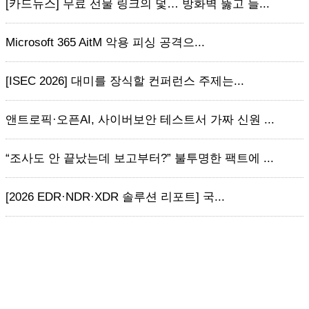
[카드뉴스] 무료 선물 링크의 덫… 방화벽 뚫고 들...
Microsoft 365 AitM 악용 피싱 공격으...
[ISEC 2026] 대미를 장식할 컨퍼런스 주제는...
앤트로픽·오픈AI, 사이버보안 테스트서 가짜 신원 ...
“조사도 안 끝났는데 보고부터?” 불투명한 팩트에 ...
[2026 EDR·NDR·XDR 솔루션 리포트] 국...