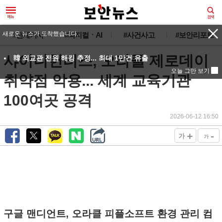
새로운 뉴스가 도착했습니다.
#전체기사
#피지컬ㆍAI
#사건사고
#보안리포트
샤이니헌터스, 오라클 제로데이
韓 외교관 전원 해킹 추정... 최대 1만건 유출
오늘 그만 보기
취약점 악용... 세계 교육기관
100여곳 공격
2026-06-12 16:50
+
-
가
가
구글 맨디언트, 오라클 피플소프트 환경 관리 컴