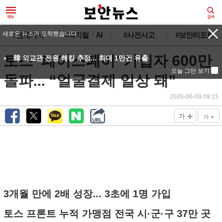
새로운 뉴스가 도착했습니다.
#전체기사
#피지컬ㆍAI
#사건사고
#보안리포트
토스 ‘페이스페이’ 가입자 600만
韓 외교관 전원 해킹 추정... 최대 1만건 유출
오늘 그만 보기
돌파... “얼굴결제 일상 돼”
2026-06-09 09:15
+
-
가
가
3개월 만에 2배 성장... 3초에 1명 가입
토스 프론트 누적 가맹점 전국 시·군·구 37만 곳