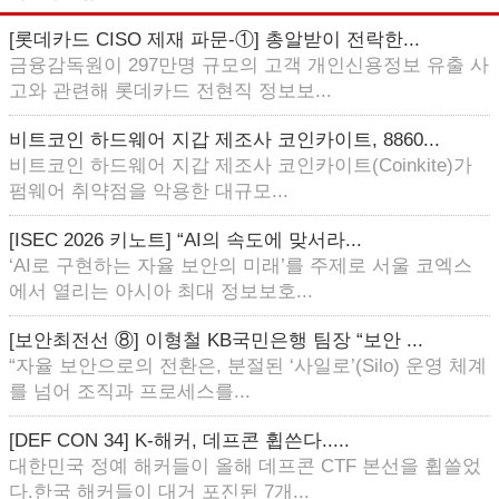
[롯데카드 CISO 제재 파문-①] 총알받이 전락한...
금융감독원이 297만명 규모의 고객 개인신용정보 유출 사
고와 관련해 롯데카드 전현직 정보보...
비트코인 하드웨어 지갑 제조사 코인카이트, 8860...
비트코인 하드웨어 지갑 제조사 코인카이트(Coinkite)가
펌웨어 취약점을 악용한 대규모...
[ISEC 2026 키노트] “AI의 속도에 맞서라...
‘AI로 구현하는 자율 보안의 미래’를 주제로 서울 코엑스
에서 열리는 아시아 최대 정보보호...
[보안최전선 ⑧] 이형철 KB국민은행 팀장 “보안 ...
“자율 보안으로의 전환은, 분절된 ‘사일로’(Silo) 운영 체계
를 넘어 조직과 프로세스를...
[DEF CON 34] K-해커, 데프콘 휩쓴다.....
대한민국 정예 해커들이 올해 데프콘 CTF 본선을 휩쓸었
다.한국 해커들이 대거 포진된 7개...