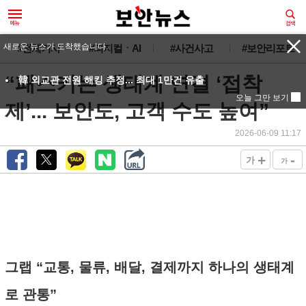
새로운 뉴스가 도착했습니다.
#전체기사
#피지컬ㆍAI
#사건사고
#보안리포트
“패스키는 생태계 연결 ‘접착
韓 외교관 전원 해킹 추정... 최대 1만건 유출
오늘 그만 보기
제’... 보안도, 고객 수도 높여”
2026-06-09 11:17
+
-
가
가
그랩 “교통, 물류, 배달, 결제까지 하나의 생태계
로 관통”