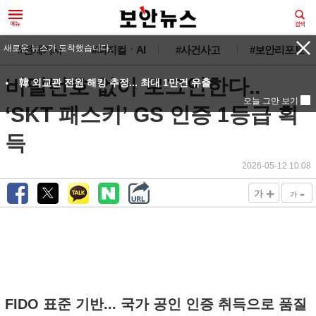
새로운 뉴스가 도착했습니다.
#전체기사
#피지컬ㆍAI
#사건사고
#보안리포트
비밀번호 없이 로그인한다..
韓 외교관 전원 해킹 추정... 최대 1만건 유출
오늘 그만 보기
‘SKT 패스키’ GS 인증 1등급 획
득
2026-05-12 10:08
+
-
가
가
FIDO 표준 기반... 국가 공인 인증 취득으로 품질