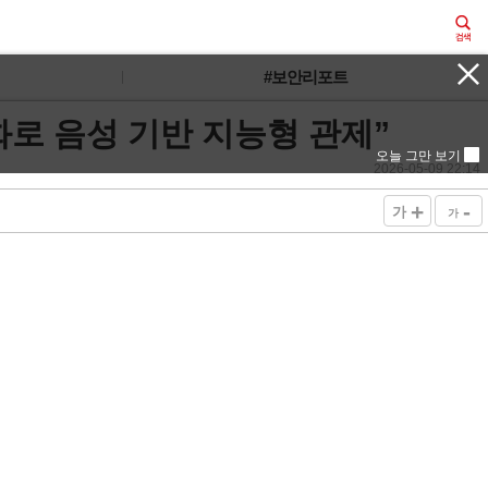
#보안리포트
최적화로 음성 기반 지능형 관제”
오늘 그만 보기
2026-05-09 22:14
+
-
가
가