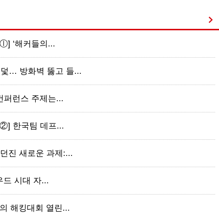
ⓛ] ‘해커들의...
덫… 방화벽 뚫고 들...
 컨퍼런스 주제는...
②] 한국팀 데프...
던진 새로운 과제:...
우드 시대 자...
만의 해킹대회 열린...