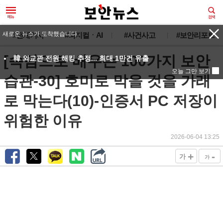
새로운 뉴스가 도착했습니다.
#전체기사
#피지컬ㆍAI
#사건사고
#보안리포트
[속담으로 배우는 100가지 보안
韓 외교관 전원 해킹 추정... 최대 1만건 유출
오늘 그만 보기
습관-30] 호미로 막을 것을 가래
로 막는다(10)-인증서 PC 저장이
위험한 이유
2026-06-04 13:25
+
-
가
가