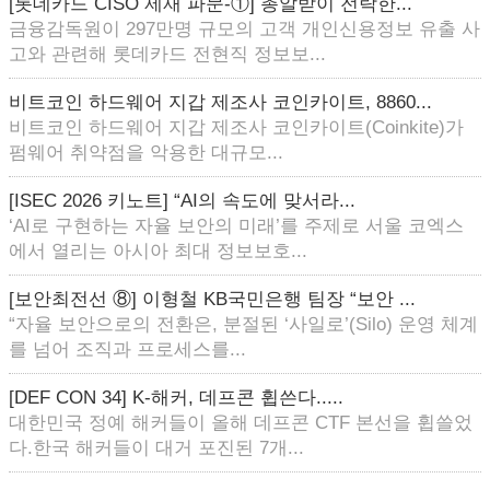
[롯데카드 CISO 제재 파문-①] 총알받이 전락한...
금융감독원이 297만명 규모의 고객 개인신용정보 유출 사
고와 관련해 롯데카드 전현직 정보보...
비트코인 하드웨어 지갑 제조사 코인카이트, 8860...
비트코인 하드웨어 지갑 제조사 코인카이트(Coinkite)가
펌웨어 취약점을 악용한 대규모...
[ISEC 2026 키노트] “AI의 속도에 맞서라...
‘AI로 구현하는 자율 보안의 미래’를 주제로 서울 코엑스
에서 열리는 아시아 최대 정보보호...
[보안최전선 ⑧] 이형철 KB국민은행 팀장 “보안 ...
“자율 보안으로의 전환은, 분절된 ‘사일로’(Silo) 운영 체계
를 넘어 조직과 프로세스를...
[DEF CON 34] K-해커, 데프콘 휩쓴다.....
대한민국 정예 해커들이 올해 데프콘 CTF 본선을 휩쓸었
다.한국 해커들이 대거 포진된 7개...