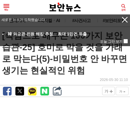
새로운 뉴스가 도착했습니다.
#전체기사
#피지컬ㆍAI
#사건사고
#보안리포트
[속담으로 배우는 100가지 보안
韓 외교관 전원 해킹 추정... 최대 1만건 유출
오늘 그만 보기
습관-25] 호미로 막을 것을 가래
로 막는다(5)-비밀번호 안 바꾸면
생기는 현실적인 위험
2026-05-30 11:10
+
-
가
가