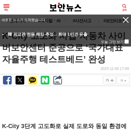
새로운 뉴스가 도착했습니다.
#전체기사
#피지컬ㆍAI
#사건사고
#보안리포트
K-City 고도화 사업·자동차 사이
韓 외교관 전원 해킹 추정... 최대 1만건 유출
오늘 그만 보기
버보안센터 준공으로 ‘국가대표
자율주행 테스트베드’ 완성
2025-11-05 17:09
+
-
가
가
K-City 3단계 고도화로 실제 도로와 동일 환경에