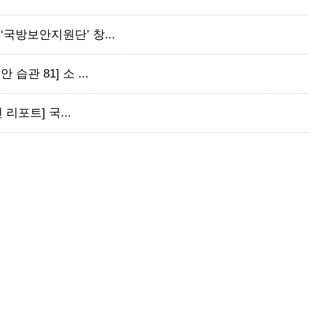
‘국방보안지원단’ 창...
습관 81] 소 ...
 리포트] 국...