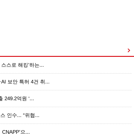
 스스로 해킹’하는...
 보안 특허 4건 취...
49.2억원 ‘...
인수... “위협...
CNAPP’으...