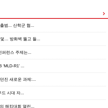
범... 산학군 협...
덫… 방화벽 뚫고 들...
 컨퍼런스 주제는...
LD-R1’ ...
던진 새로운 과제:...
우드 시대 자...
만의 해킹대회 열린...