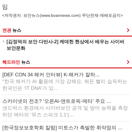
임
<저작권자: 보안뉴스(
www.boannews.com
) 무단전재-재배포금지>
연관
뉴스
[김정덕의 보안 다반사-2] 케데헌 현상에서 배우는 사이버
보안문화
헤드라인
뉴스
[DEF CON 34 해커 인터뷰] K-해커가 잘하...
“한국 해커가 AI 활용에 가장 강해요. 뭐든 빨리 습득하는
한국인은 ‘IT DNA’가 있...
스카이넷의 전조? ‘오픈AI-앤트로픽-메타’ 주요 ...
샌드박스 환경에서 사이버보안 공격 및 방어 능력을 측정
하던 메타의 ‘뮤즈 스파크 1.1’(...
[한국정보보호학회 칼럼] 미토스가 촉발한 취약점의 ...