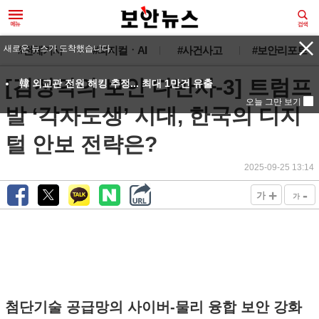
새로운 뉴스가 도착했습니다.
#전체기사
#피지컬ㆍAI
#사건사고
#보안리포트
[김정덕의 보안 다반사-3] 트럼프
韓 외교관 전원 해킹 추정... 최대 1만건 유출
오늘 그만 보기
발 ‘각자도생’ 시대, 한국의 디지
털 안보 전략은?
2025-09-25 13:14
+
-
가
가
첨단기술 공급망의 사이버-물리 융합 보안 강화