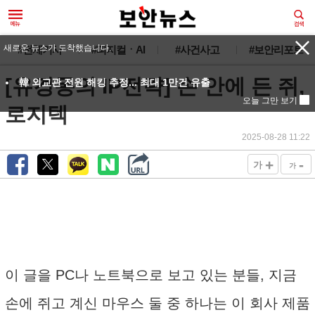
새로운 뉴스가 도착했습니다.
#전체기사
#피지컬ㆍAI
#사건사고
#보안리포트
[유경동의 IP전략] 손 안에 든 쥐,
韓 외교관 전원 해킹 추정... 최대 1만건 유출
오늘 그만 보기
로지텍
2025-08-28 11:22
+
-
가
가
이 글을 PC나 노트북으로 보고 있는 분들, 지금
손에 쥐고 계신 마우스 둘 중 하나는 이 회사 제품