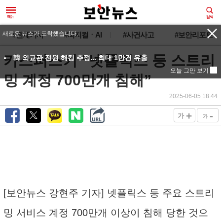
새로운 뉴스가 도착했습니다.
#전체기사
#피지컬ㆍAI
#사건사고
#보안리포트
카스퍼스키 “넷플릭스 등 스트리
韓 외교관 전원 해킹 추정... 최대 1만건 유출
오늘 그만 보기
밍 계정 700만개 침해”
2025-06-05 18:44
+
-
가
가
[보안뉴스 강현주 기자] 넷플릭스 등 주요 스트리
밍 서비스 계정 700만개 이상이 침해 당한 것으