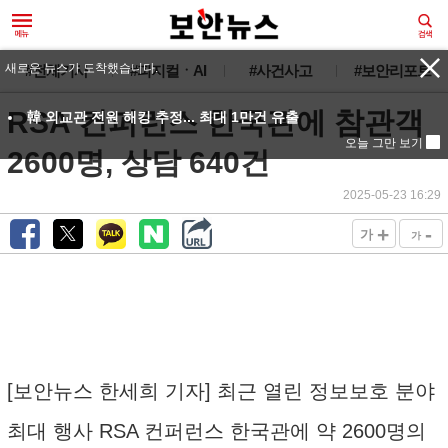
새로운 뉴스가 도착했습니다.
#전체기사
#피지컬ㆍAI
#사건사고
#보안리포트
RSA 컨퍼런스 한국관에 참관객
韓 외교관 전원 해킹 추정... 최대 1만건 유출
오늘 그만 보기
2600명, 상담 640건
2025-05-23 16:29
+
-
가
가
[보안뉴스 한세희 기자] 최근 열린 정보보호 분야
최대 행사 RSA 컨퍼런스 한국관에 약 2600명의