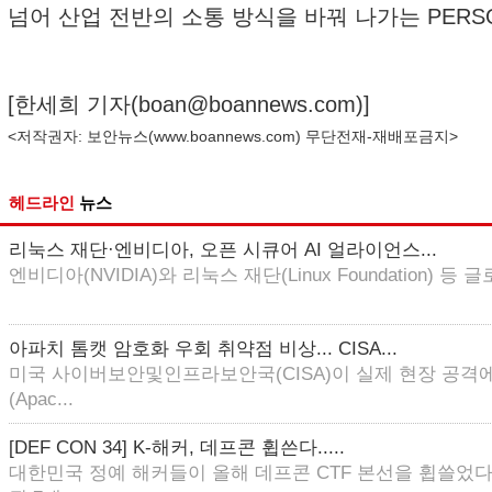
넘어 산업 전반의 소통 방식을 바꿔 나가는 PERS
[한세희 기자(
boan@boannews.com
)]
<저작권자: 보안뉴스(
www.boannews.com
) 무단전재-재배포금지>
헤드라인
뉴스
리눅스 재단·엔비디아, 오픈 시큐어 AI 얼라이언스...
엔비디아(NVIDIA)와 리눅스 재단(Linux Foundation) 등 글로
아파치 톰캣 암호화 우회 취약점 비상... CISA...
미국 사이버보안및인프라보안국(CISA)이 실제 현장 공격에
(Apac...
[DEF CON 34] K-해커, 데프콘 휩쓴다.....
대한민국 정예 해커들이 올해 데프콘 CTF 본선을 휩쓸었다